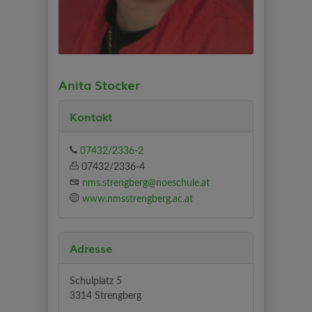
Anita Stocker
Kontakt
07432/2336-2
07432/2336-4
nms.strengberg@noeschule.at
www.nmsstrengberg.ac.at
Adresse
Schulplatz 5
3314 Strengberg