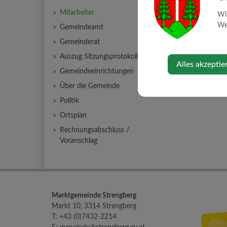
Person
Mitarbeiter
Wi
Web
Gemeindeamt
Stocker Anita
074
Gemeinderat
Auszug Sitzungsprotokolle
Alles akzeptie
Gemeindeeinrichtungen
Über die Gemeinde
Politik
Ortsplan
Rechnungsabschluss /
Voranschlag
Marktgemeinde Strengberg
Markt 10, 3314 Strengberg
T:
+43 (0)7432-2214