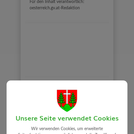
Für den Inhalt verantwortlich:
oesterreich.gv.at-Redaktion
BÜRGERSERVICE
Abgaben
Unsere Seite verwendet Cookies
Bauen/Wohnen
Bildungsangebote
Wir verwenden Cookies, um erweiterte