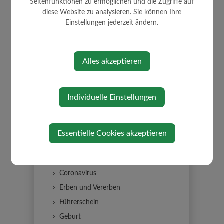
Förderungen
Seitenfunktionen zu ermöglichen und die Zugriffe auf
diese Website zu analysieren. Sie können Ihre
Verordnungen und Richtlinien
Einstellungen jederzeit ändern.
Formulare
Flächenwidmungsplan
Müllabfuhr
Alles akzeptieren
Lebenslagen
Alleinerziehung
Individuelle Einstellungen
An-/Abmeldung Wohnsitzes
Arten der Beschäftigung
Aufenthalt in Österreich
Essentielle Cookies akzeptieren
Bauen
Menschen mit Behinderungen
Coronavirus
Erben und Vererben
Führerschein
Geburt