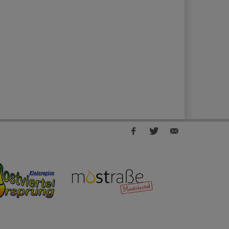
Facebook
Twitter
E-
share
share
Mail
share