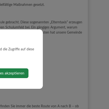
ielfältige Maßnahmen gesetzt.
hule gebracht. Diese sogenannten „Elterntaxis“ erzeugen
iven Schulumfeld bei. Ein gängiges Argument, warum
sicheren Schulweg zu gewährleisten hat unsere Gemeinde
die Zugriffe auf diese
ies akzeptieren
finden Sie immer die beste Route von A nach B – ob