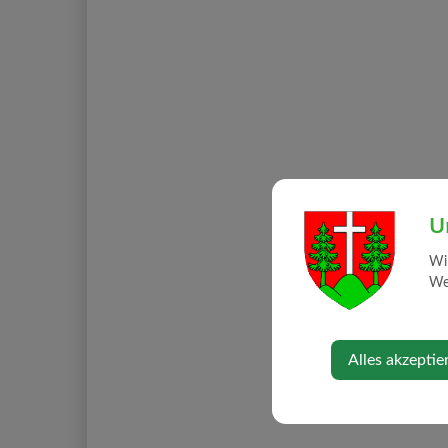
U
Wi
Web
Alles akzeptie