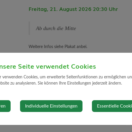
Freitag, 21. August 2026 20:30 Uhr
Ab durch die Mitte
Weitere Infos siehe Plakat anbei.
nsere Seite verwendet Cookies
Veranstaltungsort
r verwenden Cookies, um erweiterte Seitenfunktionen zu ermöglichen und 
site zu analysieren. Sie können Ihre Einstellungen jederzeit ändern.
GH Pambalk-Blumauer
Markt 34
3314 Strengberg
ren
Individuelle Einstellungen
Essentielle Cook
Auf Google Maps anzeigen