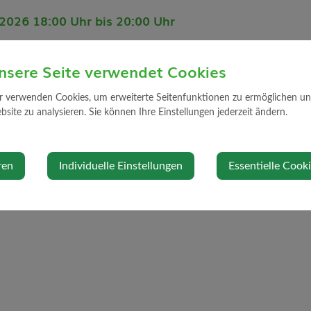
i 2026 18:00 Uhr bis 20:00 Uhr
umen (Erdgeschoss vom Gemeindeamt, Markt 10)
nsere Seite verwendet Cookies
rt
r verwenden Cookies, um erweiterte Seitenfunktionen zu ermöglichen und 
Diese Verans
site zu analysieren. Sie können Ihre Einstellungen jederzeit ändern.
rg
Veranstalte
ren
Individuelle Einstellungen
Essentielle Cook
Pfarre Strengb