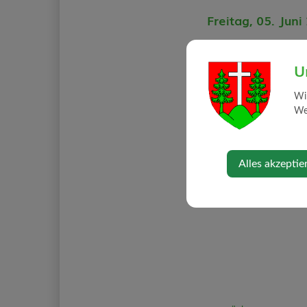
Freitag, 05. Jun
18 Uhr in den Pfarrrä
U
Veranstaltungso
Wi
Web
Pfarrkirche Strengbe
3314 Strengberg
Alles akzeptie