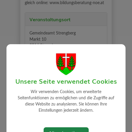
gleich online: www.bildungsberatung-noe.at
Veranstaltungsort
Gemeindeamt Strengberg
Markt 10
3314 Strengberg
Auf Google Maps anzeigen
Veranstalter
Unsere Seite verwendet Cookies
Wir verwenden Cookies, um erweiterte
bbn - Bildungs- und Berufsberatung NÖ
Seitenfunktionen zu ermöglichen und die Zugriffe auf
www.bildungsberatung-noe.at
diese Website zu analysieren. Sie können Ihre
Einstellungen jederzeit ändern.
Karten