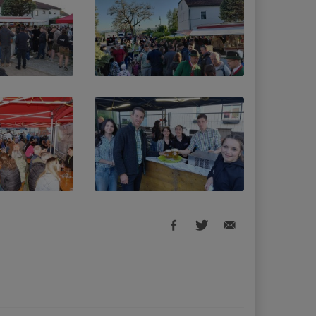
Facebook
Twitter
E-
share
share
Mail