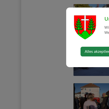
U
Wi
Web
Alles akzeptie