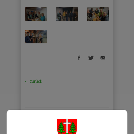
⇐ zurück