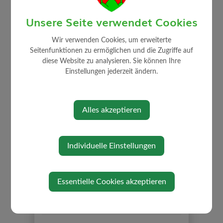
Unsere Seite verwendet Cookies
AKTUELLES
Wir verwenden Cookies, um erweiterte
Amtstafel
Seitenfunktionen zu ermöglichen und die Zugriffe auf
Bildergalerie
diese Website zu analysieren. Sie können Ihre
Veranstaltungen
Einstellungen jederzeit ändern.
Ehrungen
Kinderferienprogramm
Alles akzeptieren
Panoramabilder Strengberg
Gemeindezeitung
Neuigkeiten
Individuelle Einstellungen
Job Börse
Links/Adressen
Essentielle Cookies akzeptieren
Kontakt