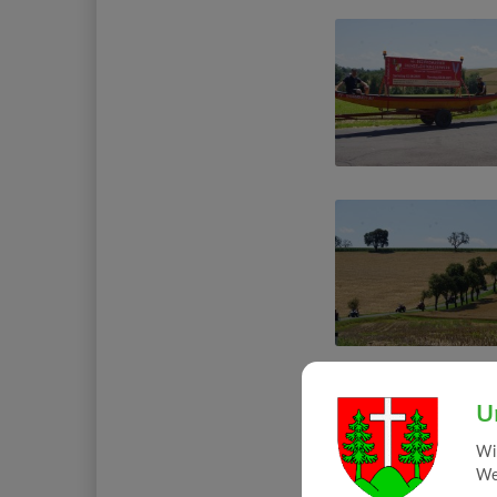
U
Wi
Web