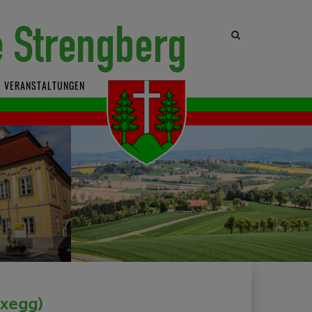
Site
search
toggle
VERANSTALTUNGEN
oxegg)