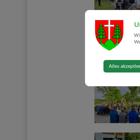
U
Wi
Web
Alles akzeptie