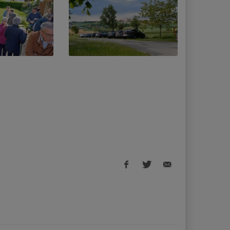
Facebook
Twitter
E-
share
share
Mail