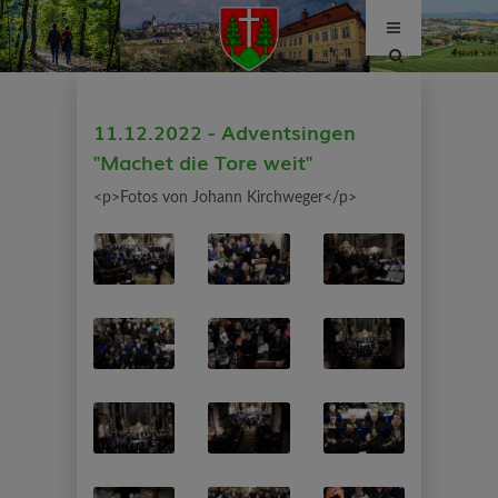
Site
search
toggle
11.12.2022 - Adventsingen
"Machet die Tore weit"
<p>Fotos von Johann Kirchweger</p>