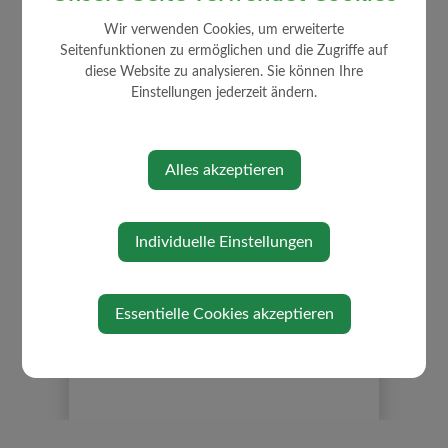
Bildergalerie
Wir verwenden Cookies, um erweiterte
Veranstaltungen
Seitenfunktionen zu ermöglichen und die Zugriffe auf
Ehrungen
diese Website zu analysieren. Sie können Ihre
Einstellungen jederzeit ändern.
Kinderferienprogramm
Panoramabilder Strengberg
Gemeindezeitung
Alles akzeptieren
Neuigkeiten
Job Börse
Individuelle Einstellungen
Links/Adressen
Kontakt
Essentielle Cookies akzeptieren