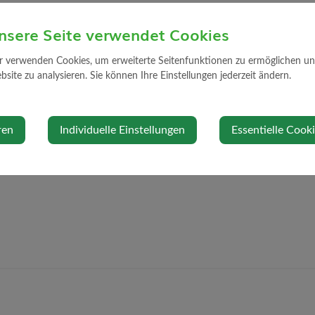
Standort
nsere Seite verwendet Cookies
r verwenden Cookies, um erweiterte Seitenfunktionen zu ermöglichen und 
@direkt.at
Limbachstraße
site zu analysieren. Sie können Ihre Einstellungen jederzeit ändern.
3314 Strengbe
Auf Google Ma
ren
Individuelle Einstellungen
Essentielle Cook