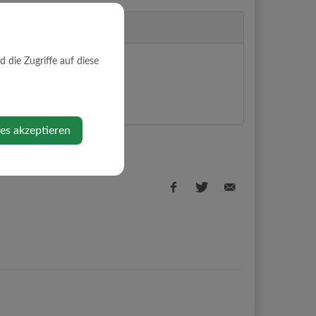
die Zugriffe auf diese
 15
rg
ps anzeigen
ies akzeptieren
Facebook
Twitter
E-
share
share
Mail
share