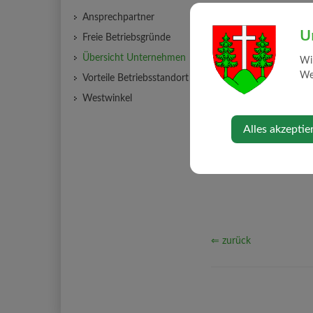
Ansprechpartner
Kontakt
U
Freie Betriebsgründe
Übersicht Unternehmen
Wi
widhalm-wohnen
Web
Vorteile Betriebsstandort
Westwinkel
Alles akzeptie
⇐ zurück