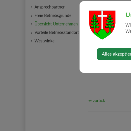
Ansprechpartner
U
Freie Betriebsgründe
Übersicht Unternehmen
Wi
Web
Vorteile Betriebsstandort
Westwinkel
Alles akzeptie
⇐ zurück