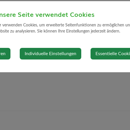
Standort
nsere Seite verwendet Cookies
r verwenden Cookies, um erweiterte Seitenfunktionen zu ermöglichen und 
Mayerhofen 2
site zu analysieren. Sie können Ihre Einstellungen jederzeit ändern.
3314 Strengbe
Auf Google Ma
ren
Individuelle Einstellungen
Essentielle Cook