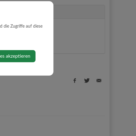
die Zugriffe auf diese
2
rg
ps anzeigen
ies akzeptieren
Facebook
Twitter
E-
share
share
Mail
share