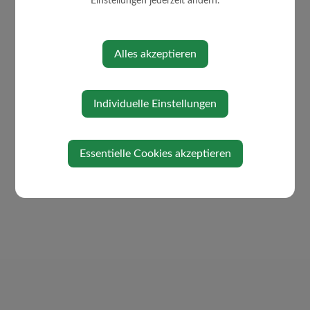
Einstellungen jederzeit ändern.
Freie Betriebsgründe
Übersicht Unternehmen
Vorteile Betriebsstandort
Alles akzeptieren
Westwinkel
Individuelle Einstellungen
Essentielle Cookies akzeptieren