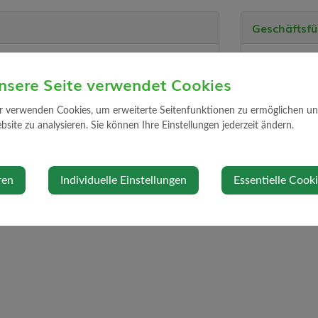
Geschäftsfü
Altmann Bernh
nsere Seite verwendet Cookies
bernhard.at
ann.at
r verwenden Cookies, um erweiterte Seitenfunktionen zu ermöglichen und 
Standort
site zu analysieren. Sie können Ihre Einstellungen jederzeit ändern.
Gewerbepark 
3314 Strengbe
ren
Individuelle Einstellungen
Essentielle Cook
Auf Google Ma