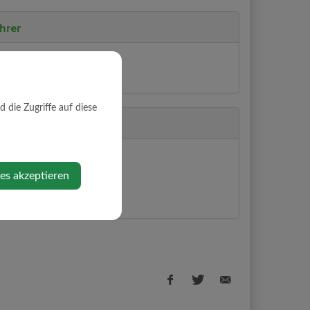
hrer
ard
die Zugriffe auf diese
9
rg
ies akzeptieren
ps anzeigen