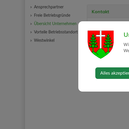
Ansprechpartner
Kontakt
Freie Betriebsgründe
Übersicht Unternehmen
07223/834 56
07223/834 56-4
U
Vorteile Betriebsstandort
office@altmann-
Westwinkel
www.bienenaltm
Wi
Web
Alles akzeptie