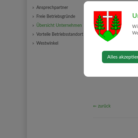
Ansprechpartner
Kontakt
U
Freie Betriebsgründe
Übersicht Unternehmen
Wi
0677/636 214 3
Web
anita.atlaszentr
Vorteile Betriebsstandort
Westwinkel
Alles akzeptie
⇐ zurück