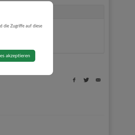
die Zugriffe auf diese
1
rg
ps anzeigen
ies akzeptieren
Facebook
Twitter
E-
share
share
Mail
share