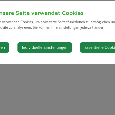
Standort
nsere Seite verwendet Cookies
r verwenden Cookies, um erweiterte Seitenfunktionen zu ermöglichen und 
7
Generalstraße 
site zu analysieren. Sie können Ihre Einstellungen jederzeit ändern.
ierung@gmail.com
3314 Strengbe
Auf Google Ma
ren
Individuelle Einstellungen
Essentielle Cook