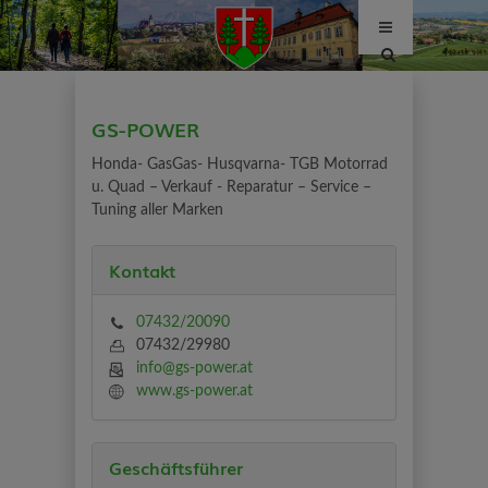
Site
search
toggle
GS-POWER
Honda- GasGas- Husqvarna- TGB Motorrad
u. Quad – Verkauf - Reparatur – Service –
Tuning aller Marken
Kontakt
07432/20090
07432/29980
info@gs-power.at
www.gs-power.at
Geschäftsführer