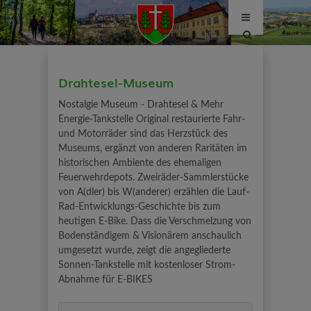
Site
search
toggle
Drahtesel-Museum
Nostalgie Museum - Drahtesel & Mehr
Energie-Tankstelle Original restaurierte Fahr-
und Motorräder sind das Herzstück des
Museums, ergänzt von anderen Raritäten im
historischen Ambiente des ehemaligen
Feuerwehrdepots. Zweiräder-Sammlerstücke
von A(dler) bis W(anderer) erzählen die Lauf-
Rad-Entwicklungs-Geschichte bis zum
heutigen E-Bike. Dass die Verschmelzung von
Bodenständigem & Visionärem anschaulich
umgesetzt wurde, zeigt die angegliederte
Sonnen-Tankstelle mit kostenloser Strom-
Abnahme für E-BIKES