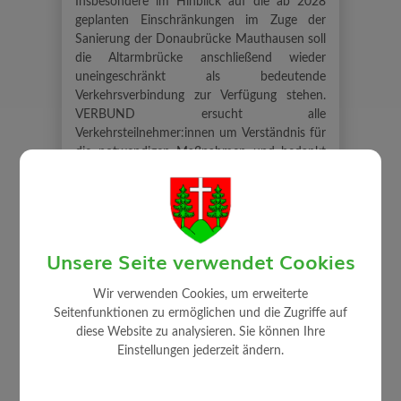
Insbesondere im Hinblick auf die ab 2028
geplanten Einschränkungen im Zuge der
Sanierung der Donaubrücke Mauthausen soll
die Altarmbrücke anschließend wieder
uneingeschränkt als bedeutende
Verkehrsverbindung zur Verfügung stehen.
VERBUND ersucht alle
Verkehrsteilnehmer:innen um Verständnis für
die notwendigen Maßnahmen und bedankt
sich für die Geduld während der Bauzeit.
Unsere Seite verwendet Cookies
Wir verwenden Cookies, um erweiterte
Seitenfunktionen zu ermöglichen und die Zugriffe auf
⇐ zurück
diese Website zu analysieren. Sie können Ihre
Einstellungen jederzeit ändern.