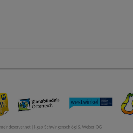
eindeserver.net
|
i-gap Schwingenschlögl & Welser OG