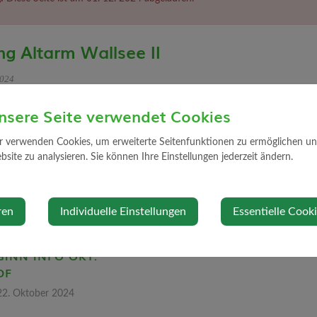
ung Altarm Wallsee II
2024
nsere Seite verwendet Cookies
 2024
r verwenden Cookies, um erweiterte Seitenfunktionen zu ermöglichen und 
site zu analysieren. Sie können Ihre Einstellungen jederzeit ändern.
ei.
ren
Individuelle Einstellungen
Essentielle Cook
LISIERUNG
 WALLSEE II
INN INFO OKT.
DF
22. Oktober 2024