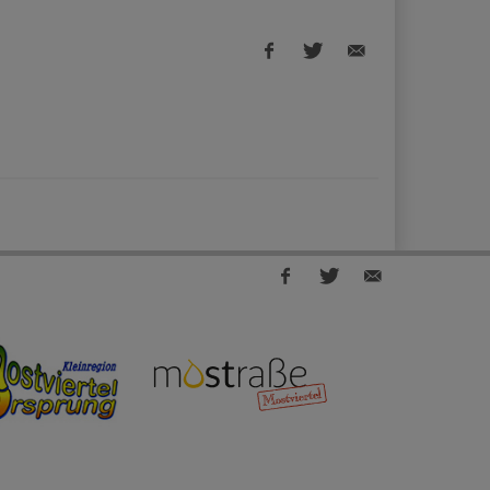
Facebook
Twitter
E-
share
share
Mail
share
Facebook
Twitter
E-
share
share
Mail
share