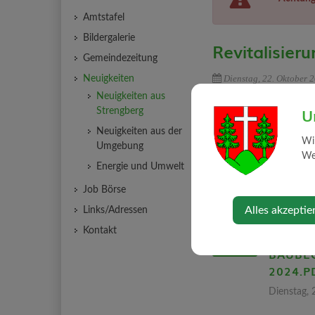
Amtstafel
Bildergalerie
Revitalisier
Gemeindezeitung
Dienstag, 22. Oktober 
Neuigkeiten
Neuigkeiten aus
U
Strengberg
Start November
Neuigkeiten aus der
Wi
Umgebung
Web
Energie und Umwelt
Weiteres siehe Text anb
Job Börse
Alles akzeptie
Links/Adressen
REVITA
Kontakt
ALTARM
BAUBEG
2024.P
Dienstag, 