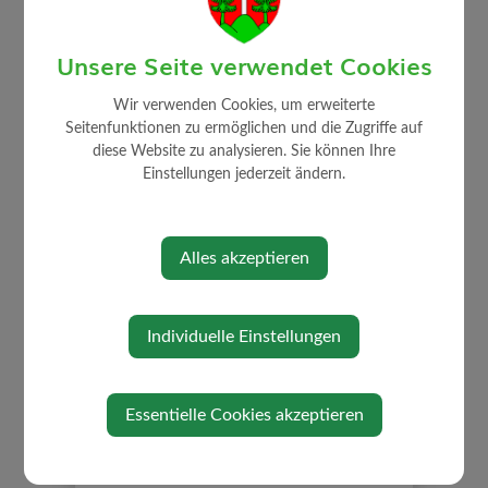
Unsere Seite verwendet Cookies
Wir verwenden Cookies, um erweiterte
AKTUELLES
Seitenfunktionen zu ermöglichen und die Zugriffe auf
diese Website zu analysieren. Sie können Ihre
Amtstafel
Einstellungen jederzeit ändern.
Bildergalerie
Gemeindezeitung
Neuigkeiten
Alles akzeptieren
Neuigkeiten aus Strengberg
Neuigkeiten aus der Umgebung
Individuelle Einstellungen
Energie und Umwelt
Job Börse
Links/Adressen
Essentielle Cookies akzeptieren
Kontakt