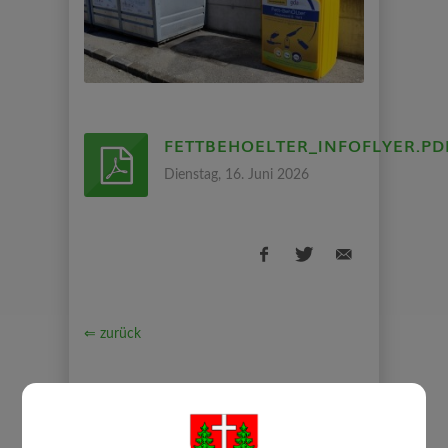
FETTBEHOELTER_INFOFLYER.PD
Dienstag, 16. Juni 2026
⇐ zurück