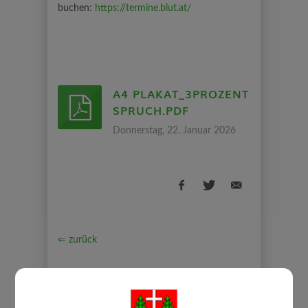
buchen:
https://termine.blut.at/
A4 PLAKAT_3PROZENT
SPRUCH.PDF
Donnerstag, 22. Januar 2026
⇐ zurück