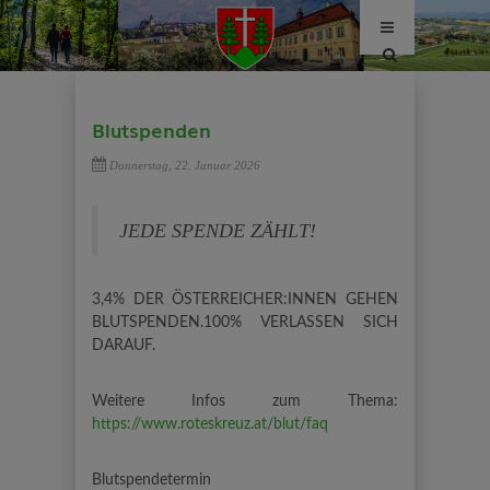
Site
search
toggle
Blutspenden
Donnerstag, 22. Januar 2026
JEDE SPENDE ZÄHLT!
3,4% DER ÖSTERREICHER:INNEN
GEHEN
BLUTSPENDEN.100%
VERLASSEN SICH
DARAUF.
Weitere Infos zum Thema:
https://www.roteskreuz.at/blut/faq
Blutspendetermin