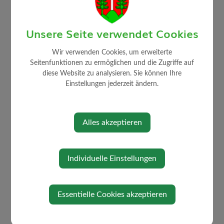
Unsere Seite verwendet Cookies
Wir verwenden Cookies, um erweiterte
AKTUELLES
Seitenfunktionen zu ermöglichen und die Zugriffe auf
diese Website zu analysieren. Sie können Ihre
Amtstafel
Einstellungen jederzeit ändern.
Bildergalerie
Gemeindezeitung
Alles akzeptieren
Neuigkeiten
Neuigkeiten aus Strengberg
Neuigkeiten aus der Umgebung
Individuelle Einstellungen
Energie und Umwelt
Job Börse
Essentielle Cookies akzeptieren
Links/Adressen
Kontakt