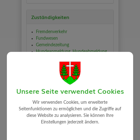
Zuständigkeiten
Fremdenverkehr
Fundwesen
Gemeindezeitung
Hundeanmeldung, Hundeabmeldung
Kindergartenangelegenheiten
Kultur
Meldewesen
Müll und Entsorgungsaktionen
Reisepässe und Personalausweise
Unsere Seite verwendet Cookies
Strafregisterauszüge
Wir verwenden Cookies, um erweiterte
Seitenfunktionen zu ermöglichen und die Zugriffe auf
diese Website zu analysieren. Sie können Ihre
Einstellungen jederzeit ändern.
⇐ zurück