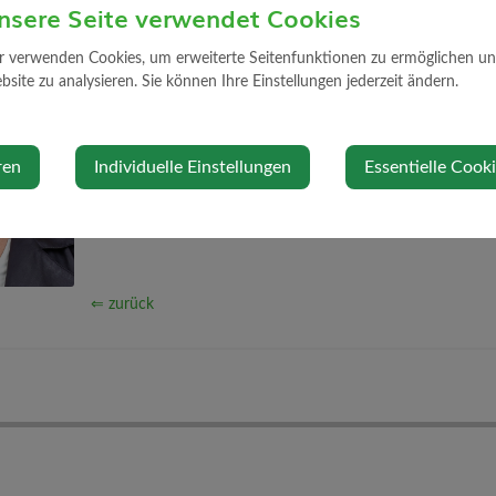
nsere Seite verwendet Cookies
im Gemeinderat seit 09.05.2022
r verwenden Cookies, um erweiterte Seitenfunktionen zu ermöglichen und 
site zu analysieren. Sie können Ihre Einstellungen jederzeit ändern.
Zuständigkeit
Ausschuss - Gesundheit, Soziales und Freizeit
ren
Individuelle Einstellungen
Essentielle Cook
⇐ zurück