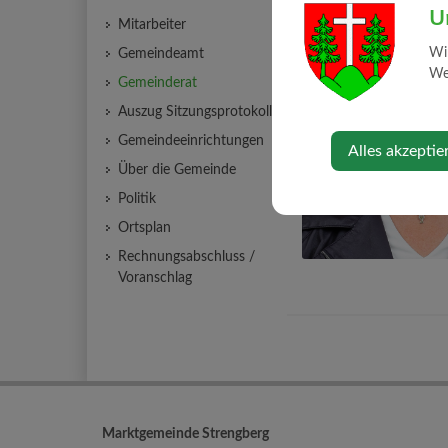
U
Mitarbeiter
Wi
Gemeindeamt
Web
Gemeinderat
Auszug Sitzungsprotokolle
Gemeindeeinrichtungen
Alles akzeptie
Über die Gemeinde
Politik
Ortsplan
Rechnungsabschluss /
Voranschlag
Marktgemeinde Strengberg