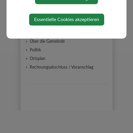
Gemeindeamt
Gemeinderat
Essentielle Cookies akzeptieren
Auszug Sitzungsprotokolle
Gemeindeeinrichtungen
Über die Gemeinde
Politik
Ortsplan
Rechnungsabschluss / Voranschlag