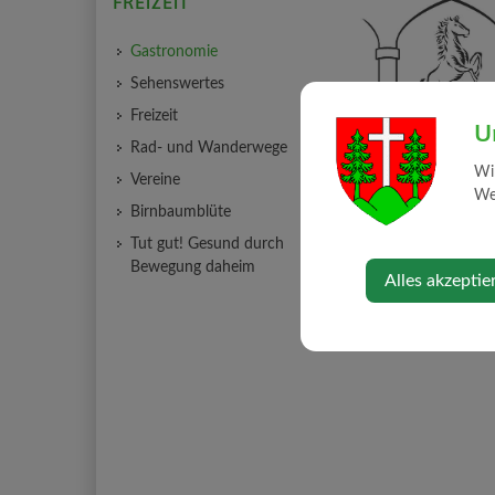
FREIZEIT
Gastronomie
Sehenswertes
Freizeit
U
Rad- und Wanderwege
Wi
Vereine
Web
Birnbaumblüte
Tut gut! Gesund durch
Bewegung daheim
Alles akzeptie