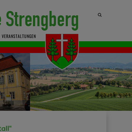
Site
search
toggle
VERANSTALTUNGEN
all"