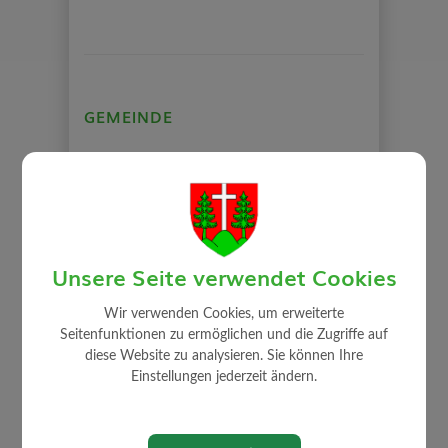
GEMEINDE
Mitarbeiter
Gemeindeamt
Gemeinderat
Auszug Sitzungsprotokolle
Unsere Seite verwendet Cookies
Gemeindeeinrichtungen
Über die Gemeinde
Wir verwenden Cookies, um erweiterte
Seitenfunktionen zu ermöglichen und die Zugriffe auf
Politik
diese Website zu analysieren. Sie können Ihre
Ortsplan
Einstellungen jederzeit ändern.
Rechnungsabschluss / Voranschlag