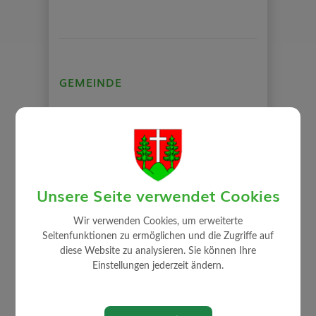
GEMEINDE
Mitarbeiter
Gemeindeamt
Gemeinderat
Auszug Sitzungsprotokolle
Unsere Seite verwendet Cookies
Gemeindeeinrichtungen
Über die Gemeinde
Wir verwenden Cookies, um erweiterte
Seitenfunktionen zu ermöglichen und die Zugriffe auf
Politik
diese Website zu analysieren. Sie können Ihre
Ortsplan
Einstellungen jederzeit ändern.
Rechnungsabschluss / Voranschlag