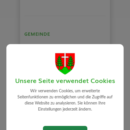
GEMEINDE
Mitarbeiter
Gemeindeamt
Gemeinderat
Auszug Sitzungsprotokolle
Unsere Seite verwendet Cookies
Gemeindeeinrichtungen
Über die Gemeinde
Wir verwenden Cookies, um erweiterte
Seitenfunktionen zu ermöglichen und die Zugriffe auf
Politik
diese Website zu analysieren. Sie können Ihre
Ortsplan
Einstellungen jederzeit ändern.
Rechnungsabschluss / Voranschlag