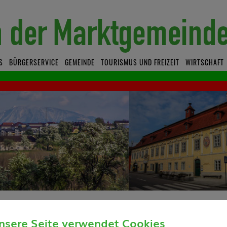
S
BÜRGERSERVICE
GEMEINDE
TOURISMUS UND FREIZEIT
WIRTSCHAFT
okoll 06/2023
nsere Seite verwendet Cookies