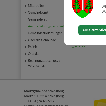
Mitarbeiter
vom 21. Dezember 202
Wi
Web
Gemeindeamt
Gemeinderat
GR PRO
Auszug Sitzungsprotokolle
Alles akzeptie
Freitag, 26
Gemeindeeinrichtungen
Über die Gemeinde
Politik
⇐ zurück
Ortsplan
Rechnungsabschluss /
Voranschlag
Marktgemeinde Strengberg
Markt 10, 3314 Strengberg
T:
+43 (0)7432-2214