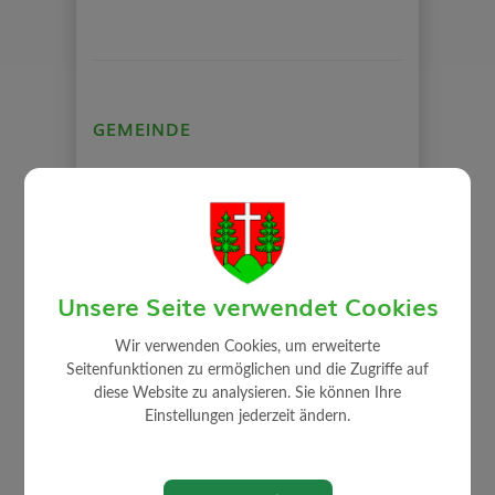
GEMEINDE
Mitarbeiter
Gemeindeamt
Gemeinderat
Auszug Sitzungsprotokolle
Unsere Seite verwendet Cookies
Gemeindeeinrichtungen
Über die Gemeinde
Wir verwenden Cookies, um erweiterte
Seitenfunktionen zu ermöglichen und die Zugriffe auf
Politik
diese Website zu analysieren. Sie können Ihre
Ortsplan
Einstellungen jederzeit ändern.
Rechnungsabschluss / Voranschlag