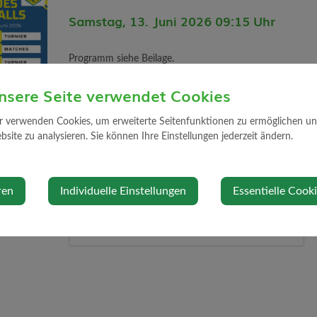
Samstag, 13. Juni 2026 09:15 Uhr
Programm siehe Beilage.
nsere Seite verwendet Cookies
r verwenden Cookies, um erweiterte Seitenfunktionen zu ermöglichen und 
Veranstaltungsort
site zu analysieren. Sie können Ihre Einstellungen jederzeit ändern.
Fußballplatz Strengberg
Sportplatzstraße 31
ren
Individuelle Einstellungen
Essentielle Cook
3314 Strengberg
Auf Google Maps anzeigen