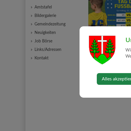
Amtstafel
Bildergalerie
Gemeindezeitung
Neuigkeiten
U
Job Börse
Links/Adressen
Wi
Web
Kontakt
Alles akzeptie