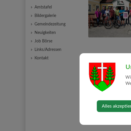
Amtstafel
Bildergalerie
Gemeindezeitung
Neuigkeiten
Job Börse
Links/Adressen
Kontakt
U
Wi
Web
Alles akzeptie