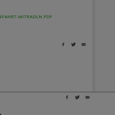
NFAHRT-MITRADLN.PDF
Facebook
Twitter
E-
share
share
Mail
share