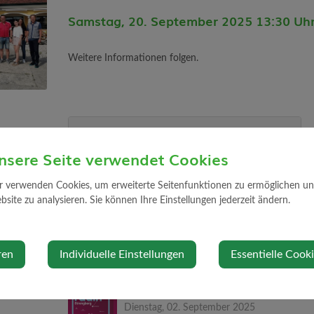
Samstag, 20. September 2025 13:30 Uh
Weitere Informationen folgen.
Veranstaltungsort
nsere Seite verwendet Cookies
Markt 10
3314 Strengberg
r verwenden Cookies, um erweiterte Seitenfunktionen zu ermöglichen und 
site zu analysieren. Sie können Ihre Einstellungen jederzeit ändern.
Auf Google Maps anzeigen
ren
Individuelle Einstellungen
Essentielle Cook
MITRADLN_2025_STRENGBERG
Dienstag, 02. September 2025