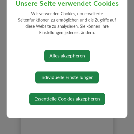
Unsere Seite verwendet Cookies
Wir verwenden Cookies, um erweiterte
Seitenfunktionen zu ermöglichen und die Zugriffe auf
TOURISMUS UND FREIZEIT
diese Website zu analysieren. Sie können Ihre
Einstellungen jederzeit ändern.
Gastronomie
Sehenswertes
Alles akzeptieren
Freizeit
Rad- und Wanderwege
Vereine
Individuelle Einstellungen
Birnbaumblüte
Tut gut! Gesund durch Bewegung daheim
Essentielle Cookies akzeptieren