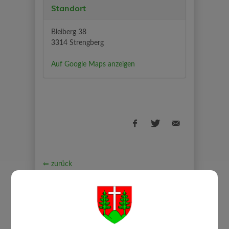
Standort
Bleiberg 38
3314 Strengberg
Auf Google Maps anzeigen
⇐ zurück