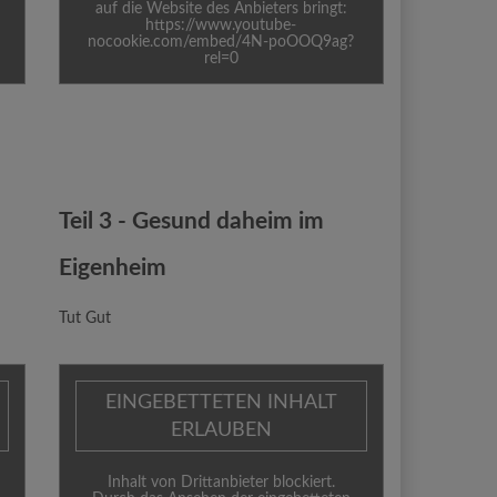
auf die Website des Anbieters bringt:
https://www.youtube-
nocookie.com/embed/4N-poOOQ9ag?
rel=0
Teil 3 - Gesund daheim im
Eigenheim
Tut Gut
EINGEBETTETEN INHALT
ERLAUBEN
Inhalt von Drittanbieter blockiert.