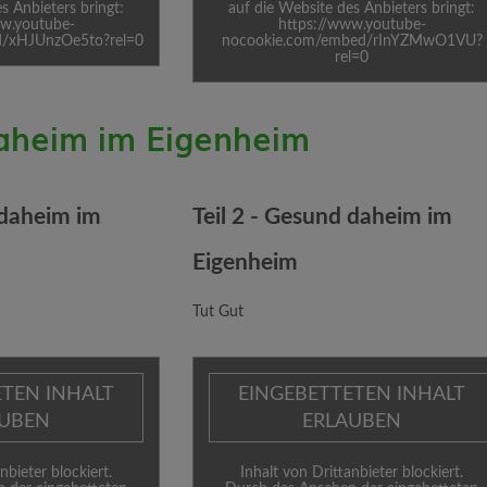
s Anbieters bringt:
auf die Website des Anbieters bringt:
ww.youtube-
https://www.youtube-
d/xHJUnzOe5to?rel=0
nocookie.com/embed/rInYZMwO1VU?
rel=0
aheim im Eigenheim
 daheim im
Teil 2 - Gesund daheim im
Eigenheim
Tut Gut
ETEN INHALT
EINGEBETTETEN INHALT
AUBEN
ERLAUBEN
nbieter blockiert.
Inhalt von Drittanbieter blockiert.