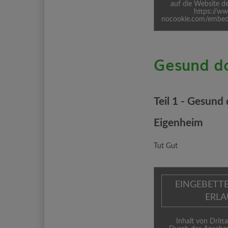
auf die Website de
https://w
nocookie.com/embe
Gesund d
Teil 1 - Gesund
Eigenheim
Tut Gut
EINGEBETT
ERL
Inhalt von Dritta