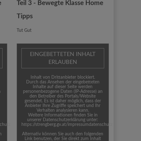
e
Teil 3 - Bewegte Klasse Home
Tipps
Tut Gut
EINGEBETTETEN INHALT
ERLAUBEN
Inhalt von Drittanbieter blockiert.
Durch das Ansehen der eingebetteten
Inhalte auf dieser Seite werden
n
personenbezogene Daten (IP-Adresse) an
den Betreiber des Portals/Website
gesendet. Es ist daher möglich, dass der
Anbieter Ihre Zugriffe speichert und Ihr
Verhalten analysieren kann.
Weitere Informationen finden Sie in
unserer Datenschutzerklärung unter:
schutz
https://strengberg.gv.at/impressumdatenschutz
n
Alternativ können Sie auch den folgenden
Link benutzen, der Sie direkt zum Inhalt