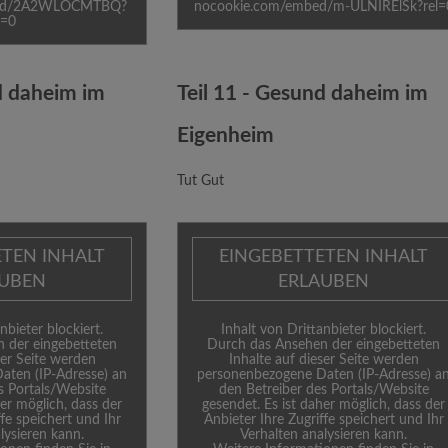
bed/2A2WLOCMTBQ?
nocookie.com/embed/m-ULNIRElSk?rel=
l=0
d daheim im
Teil 11 - Gesund daheim im
Eigenheim
Tut Gut
ETEN INHALT
EINGEBETTETEN INHALT
AUBEN
ERLAUBEN
nbieter blockiert.
Inhalt von Drittanbieter blockiert.
 der eingebetteten
Durch das Ansehen der eingebetteten
ser Seite werden
Inhalte auf dieser Seite werden
aten (IP-Adresse) an
personenbezogene Daten (IP-Adresse) a
s Portals/Website
den Betreiber des Portals/Website
her möglich, dass der
gesendet. Es ist daher möglich, dass der
ffe speichert und Ihr
Anbieter Ihre Zugriffe speichert und Ihr
lysieren kann.
Verhalten analysieren kann.