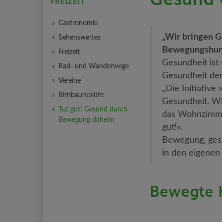
FREIZEIT
Gastronomie
„Wir bringen G
Sehenswertes
Bewegungshun
Freizeit
Gesundheit ist 
Rad- und Wanderwege
Gesundheit den
Vereine
„Die Initiativ
Birnbaumblüte
Gesundheit. Wi
Tut gut! Gesund durch
das Wohnzimmer.
Bewegung daheim
gut!«.
Bewegung, gesu
in den eigenen 
Bewegte 