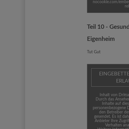
nocookie.com/em
re
Teil 10 - Gesun
Eigenheim
Tut Gut
EINGEBETT
ERL
Inhalt von Dritta
Durch das Ansehen
Inhalte auf die
personenbezogene D
den Betreiber de
gesendet. Es ist da
Anbieter Ihre Zugri
Verhalten ana