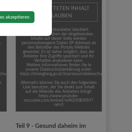
EINGEBETTETEN INHALT
ERLAUBEN
ies akzeptieren
Inhalt von Drittanbieter blockiert.
Durch das Ansehen der eingebetteten
Inhalte auf dieser Seite werden
n
personenbezogene Daten (IP-Adresse) an
den Betreiber des Portals/Website
gesendet. Es ist daher möglich, dass der
Anbieter Ihre Zugriffe speichert und Ihr
Verhalten analysieren kann.
Weitere Informationen finden Sie in
unserer Datenschutzerklärung unter:
schutz
https://strengberg.gv.at/impressumdatenschutz
n
Alternativ können Sie auch den folgenden
Link benutzen, der Sie direkt zum Inhalt
auf die Website des Anbieters bringt:
https://www.youtube-
nocookie.com/embed/xsN2H0BJ0SY?
rel=0
Teil 9 - Gesund daheim im