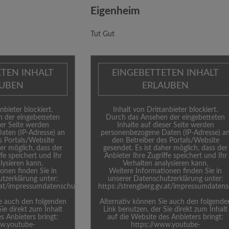
Eigenheim
Tut Gut
ETEN INHALT
EINGEBETTETEN INHALT
AUBEN
ERLAUBEN
nbieter blockiert.
Inhalt von Drittanbieter blockiert.
 der eingebetteten
Durch das Ansehen der eingebetteten
ser Seite werden
Inhalte auf dieser Seite werden
aten (IP-Adresse) an
personenbezogene Daten (IP-Adresse) a
s Portals/Website
den Betreiber des Portals/Website
her möglich, dass der
gesendet. Es ist daher möglich, dass der
ffe speichert und Ihr
Anbieter Ihre Zugriffe speichert und Ihr
lysieren kann.
Verhalten analysieren kann.
onen finden Sie in
Weitere Informationen finden Sie in
tzerklärung unter:
unserer Datenschutzerklärung unter:
v.at/impressumdatenschutz
https://strengberg.gv.at/impressumdaten
ie auch den folgenden
Alternativ können Sie auch den folgende
Sie direkt zum Inhalt
Link benutzen, der Sie direkt zum Inhalt
s Anbieters bringt:
auf die Website des Anbieters bringt:
ww.youtube-
https://www.youtube-