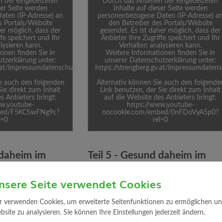
 der eingebetteten
Durch das Ansehen der eingebetteten
ser Seite werden
Inhalte auf dieser Seite werden
aten (IP-Adresse) an
personenbezogene Daten (IP-Adresse) a
s Portals/Website
den Betreiber des Portals/Website
her möglich, dass der
gesendet. Es ist daher möglich, dass der
ffe speichert und Ihr
Anbieter Ihre Zugriffe speichert und Ihr
lysieren kann.
Verhalten analysieren kann.
onen finden Sie in
Weitere Informationen finden Sie in
tzerklärung unter:
unserer Datenschutzerklärung unter:
v.at/impressumdatenschutz
https://strengberg.gv.at/impressumdaten
ie auch den folgenden
Alternativ können Sie auch den folgende
Sie direkt zum Inhalt
Link benutzen, der Sie direkt zum Inhalt
s Anbieters bringt:
auf die Website des Anbieters bringt:
ww.youtube-
https://www.youtube-
bed/F5KCSwFNg9c?
nocookie.com/embed/0nFDoVyA5p0?
l=0
rel=0
 daheim im
Teil 5 - Gesund daheim im
Eigenheim
nsere Seite verwendet Cookies
Tut Gut
r verwenden Cookies, um erweiterte Seitenfunktionen zu ermöglichen und 
site zu analysieren. Sie können Ihre Einstellungen jederzeit ändern.