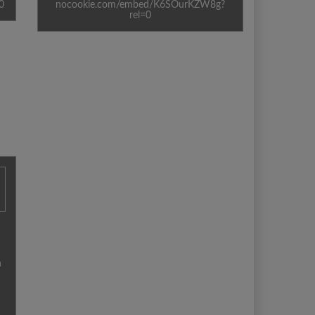
0
nocookie.com/embed/K6SOurKZW8g?
rel=0
n