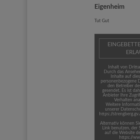
Eigenheim
Tut Gut
EINGEBETT
ERL
Inhalt von Dritta
Durch das Ansehen
Inhalte auf die
personenbezogene D
den Betreiber de
gesendet. Es ist da
Anbieter Ihre Zugri
Verhalten ana
Weitere Informati
unserer Datenschu
https://strengberg.g
Alternativ können S
Link benutzen, der 
auf die Website de
https://w