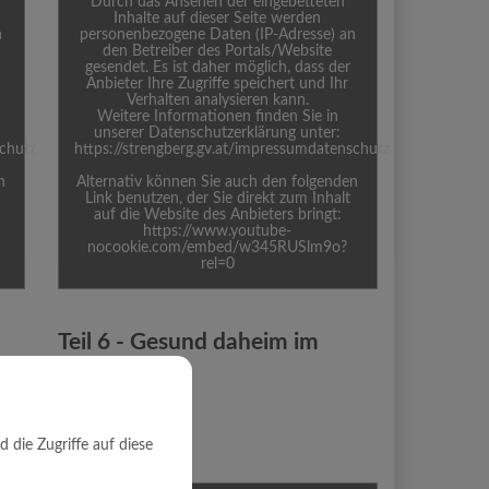
Durch das Ansehen der eingebetteten
Inhalte auf dieser Seite werden
n
personenbezogene Daten (IP-Adresse) an
den Betreiber des Portals/Website
gesendet. Es ist daher möglich, dass der
Anbieter Ihre Zugriffe speichert und Ihr
Verhalten analysieren kann.
Weitere Informationen finden Sie in
unserer Datenschutzerklärung unter:
schutz
https://strengberg.gv.at/impressumdatenschutz
n
Alternativ können Sie auch den folgenden
Link benutzen, der Sie direkt zum Inhalt
auf die Website des Anbieters bringt:
https://www.youtube-
nocookie.com/embed/w345RUSlm9o?
rel=0
Teil 6 - Gesund daheim im
Eigenheim
Tut Gut
die Zugriffe auf diese