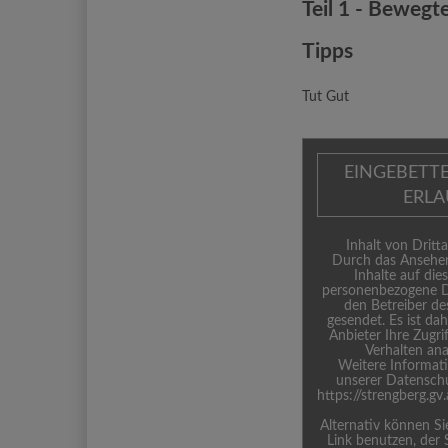
Teil 1 - Beweg
Tipps
Tut Gut
EINGEBETT
ERL
Inhalt von Dritta
Durch das Ansehen
Inhalte auf die
personenbezogene D
den Betreiber de
gesendet. Es ist da
Anbieter Ihre Zugri
Verhalten ana
Weitere Informati
unserer Datenschu
https://strengberg.g
Alternativ können S
Link benutzen, der 