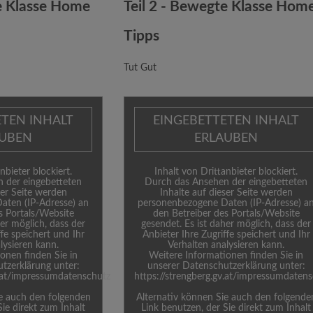
te Klasse Home
Teil 2 - Bewegte Klasse Hom
Tipps
Tut Gut
ETEN INHALT
EINGEBETTETEN INHALT
AUBEN
ERLAUBEN
nbieter blockiert.
Inhalt von Drittanbieter blockiert.
 der eingebetteten
Durch das Ansehen der eingebetteten
ser Seite werden
Inhalte auf dieser Seite werden
aten (IP-Adresse) an
personenbezogene Daten (IP-Adresse) a
s Portals/Website
den Betreiber des Portals/Website
her möglich, dass der
gesendet. Es ist daher möglich, dass der
ffe speichert und Ihr
Anbieter Ihre Zugriffe speichert und Ihr
lysieren kann.
Verhalten analysieren kann.
onen finden Sie in
Weitere Informationen finden Sie in
tzerklärung unter:
unserer Datenschutzerklärung unter:
v.at/impressumdatenschutz
https://strengberg.gv.at/impressumdaten
ie auch den folgenden
Alternativ können Sie auch den folgende
Sie direkt zum Inhalt
Link benutzen, der Sie direkt zum Inhalt