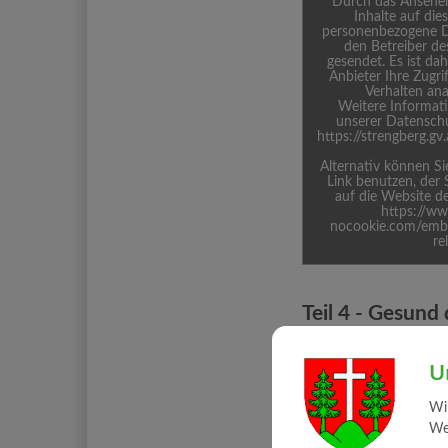
Durch das Ansehen
Inhalte auf die
personenbezogene D
den Betreiber de
gesendet. Es ist da
Anbieter Ihre Zugri
Verhalten ana
Weitere Informati
unserer Datenschu
https://strengberg.g
Alternativ können S
Link benutzen, der 
auf die Website de
https://w
nocookie.com/em
re
Teil 4 - Gesund
Eigenheim
U
Tut Gut
Wi
Web