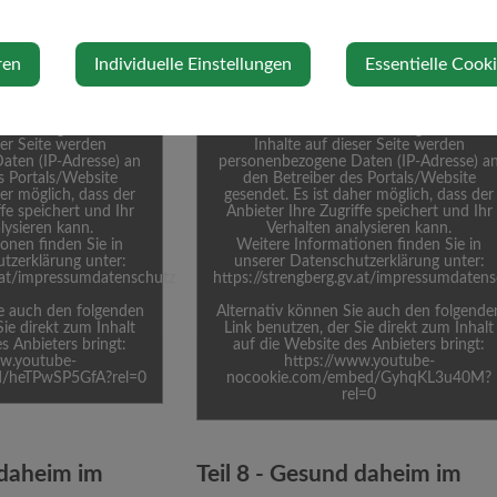
ETEN INHALT
EINGEBETTETEN INHALT
AUBEN
ERLAUBEN
ren
Individuelle Einstellungen
Essentielle Cook
nbieter blockiert.
Inhalt von Drittanbieter blockiert.
 der eingebetteten
Durch das Ansehen der eingebetteten
ser Seite werden
Inhalte auf dieser Seite werden
aten (IP-Adresse) an
personenbezogene Daten (IP-Adresse) a
s Portals/Website
den Betreiber des Portals/Website
her möglich, dass der
gesendet. Es ist daher möglich, dass der
ffe speichert und Ihr
Anbieter Ihre Zugriffe speichert und Ihr
lysieren kann.
Verhalten analysieren kann.
onen finden Sie in
Weitere Informationen finden Sie in
tzerklärung unter:
unserer Datenschutzerklärung unter:
v.at/impressumdatenschutz
https://strengberg.gv.at/impressumdaten
ie auch den folgenden
Alternativ können Sie auch den folgende
Sie direkt zum Inhalt
Link benutzen, der Sie direkt zum Inhalt
s Anbieters bringt:
auf die Website des Anbieters bringt:
ww.youtube-
https://www.youtube-
d/heTPwSP5GfA?rel=0
nocookie.com/embed/GyhqKL3u40M?
rel=0
 daheim im
Teil 8 - Gesund daheim im