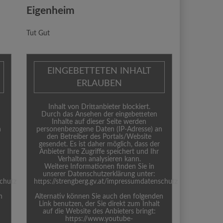
Eigenheim
Tut Gut
EINGEBETTETEN INHALT
ERLAUBEN
Inhalt von Drittanbieter blockiert.
Durch das Ansehen der eingebetteten
Inhalte auf dieser Seite werden
n
personenbezogene Daten (IP-Adresse) an
den Betreiber des Portals/Website
gesendet. Es ist daher möglich, dass der
Anbieter Ihre Zugriffe speichert und Ihr
Verhalten analysieren kann.
Weitere Informationen finden Sie in
unserer Datenschutzerklärung unter:
schutz
https://strengberg.gv.at/impressumdatenschutz
n
Alternativ können Sie auch den folgenden
Link benutzen, der Sie direkt zum Inhalt
auf die Website des Anbieters bringt:
https://www.youtube-