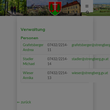
Site
search
toggle
Verwaltung
Personen
Grafetsberger
07432/2214-
grafetsberger@strengberg
Andrea
11
Stadler
07432/2214-
stadler@strengberg.gv.at
Michael
14
Wieser
07432/2214-
wieser@strengberg.gv.at
Annika
13
⇐ zurück