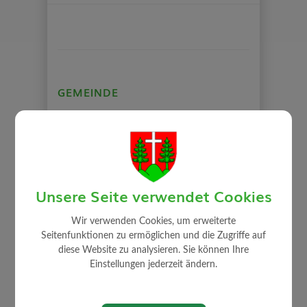
GEMEINDE
Mitarbeiter
Gemeindeamt
Gemeinderat
Auszug Sitzungsprotokolle
Unsere Seite verwendet Cookies
Gemeindeeinrichtungen
Wir verwenden Cookies, um erweiterte
Über die Gemeinde
Seitenfunktionen zu ermöglichen und die Zugriffe auf
Politik
diese Website zu analysieren. Sie können Ihre
Ortsplan
Einstellungen jederzeit ändern.
Rechnungsabschluss / Voranschlag