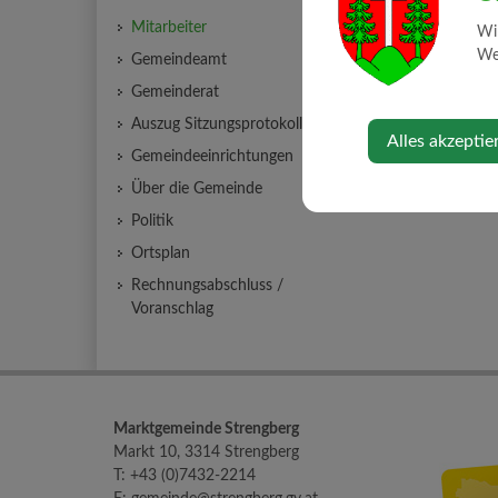
Person
Mitarbeiter
Wi
Web
Gemeindeamt
Kaiselgruber Rudolf
Gemeinderat
Auszug Sitzungsprotokolle
Alles akzeptie
Gemeindeeinrichtungen
Über die Gemeinde
Politik
Ortsplan
Rechnungsabschluss /
Voranschlag
Marktgemeinde Strengberg
Markt 10, 3314 Strengberg
T:
+43 (0)7432-2214