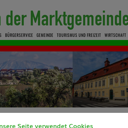
S
BÜRGERSERVICE
GEMEINDE
TOURISMUS UND FREIZEIT
WIRTSCHAFT
eranstaltungssaal Unterbergerhof
nsere Seite verwendet Cookies