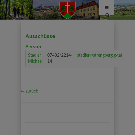
Site
search
toggle
Ausschüsse
Person
Stadler
07432/2214-
stadler@strengberg.gv.at
Michael
14
⇐ zurück