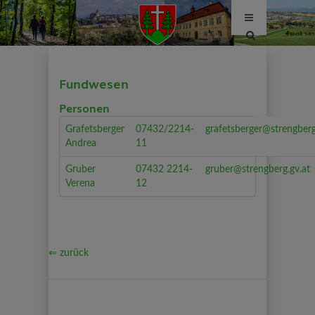
Site
search
toggle
Fundwesen
Personen
Grafetsberger
07432/2214-
grafetsberger@strengberg
Andrea
11
Gruber
07432 2214-
gruber@strengberg.gv.at
Verena
12
⇐ zurück