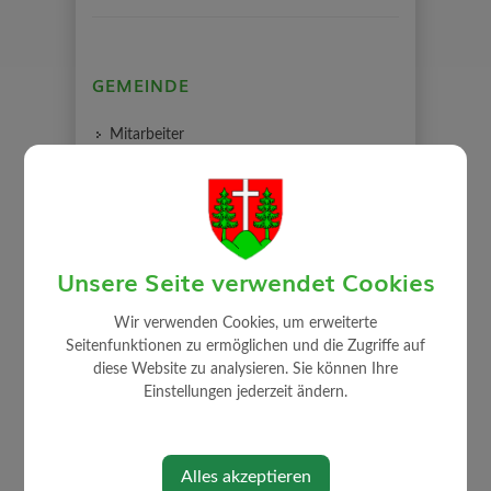
GEMEINDE
Mitarbeiter
Gemeindeamt
Gemeinderat
Auszug Sitzungsprotokolle
Gemeindeeinrichtungen
Unsere Seite verwendet Cookies
Über die Gemeinde
Wir verwenden Cookies, um erweiterte
Politik
Seitenfunktionen zu ermöglichen und die Zugriffe auf
Ortsplan
diese Website zu analysieren. Sie können Ihre
Rechnungsabschluss / Voranschlag
Einstellungen jederzeit ändern.
Alles akzeptieren