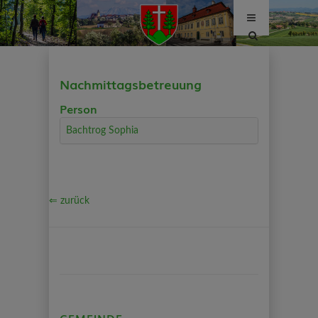
Site
search
toggle
Nachmittagsbetreuung
Person
Bachtrog Sophia
⇐ zurück