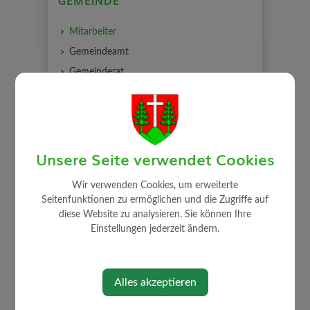
GEMEINDE
Mitarbeiter
Gemeindeamt
Gemeinderat
Auszug Sitzungsprotokolle
Gemeindeeinrichtungen
Über die Gemeinde
Unsere Seite verwendet Cookies
Politik
Ortsplan
Wir verwenden Cookies, um erweiterte
Rechnungsabschluss / Voranschlag
Seitenfunktionen zu ermöglichen und die Zugriffe auf
diese Website zu analysieren. Sie können Ihre
Einstellungen jederzeit ändern.
Alles akzeptieren